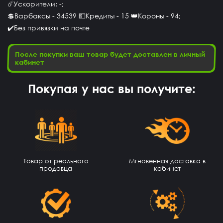
☄️Ускорители: -;
💲Варбаксы - 34539 💵Кредиты - 15 👑Короны - 94;
✔️Без привязки на почте
После покупки ваш товар будет доставлен в личный
кабинет
Покупая у нас вы получите:
Даниил Шафиев
15 часов назад
сайт не обманывает
Нурмухаммед Муканов
13 часов назад
Товар от реального
Мгновенная доставка в
продавца
кабинет
Промок од на гемы получил!!! Буду покупать еще
Степан Измайлов
13 часов назад
👍
Илья Хакерович
11 часов назад