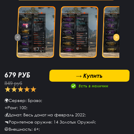
<
>
679 РУБ
 Купить
→ Купить
849 руб
Есть в наличии
🌍Сервер: Браво;
⭐️Ранг: 100;
💰Донат: Весь донат на февраль 2022;
🔫Раритетное оружие: 14 Золотых Оружий;
🧥Внешность: 6+;