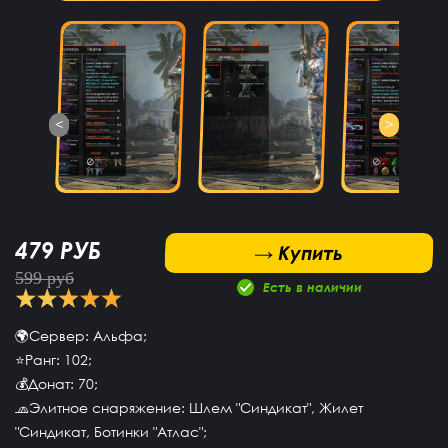
<
>
479 РУБ
 Купить
→ Купить
599 руб
Есть в наличии
🌍Сервер: Альфа;
⭐️Ранг: 102;
💰Донат: 70;
🧢Элитное снаряжение: Шлем "Синдикат", Жилет
"Синдикат, Ботинки "Атлас";