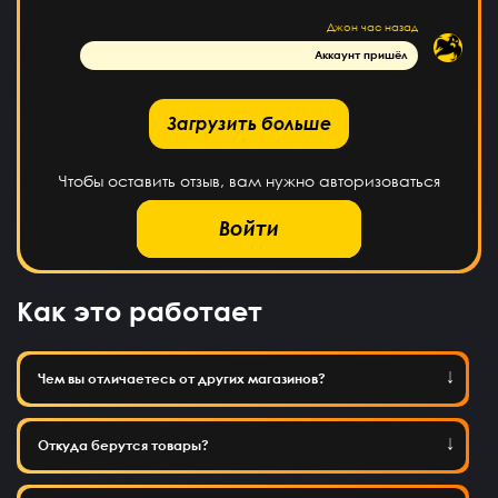
Джон
час назад
Аккаунт пришёл
рузить больше
Загрузить больше
Чтобы оставить отзыв, вам нужно авторизоваться
Войти
Как это работает
Чем вы отличаетесь от других магазинов?
Откуда берутся товары?