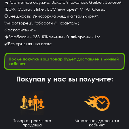
🔫Раритетное оружие: Золотой томагавк Gerber, Золотой
TEC-9, Cobray Striker, ВСС "винторез", M4A1 Classic;
🧥Внешность: Униформа медика "валькирия",
"миротворец", "оборотни", "фантом";
☄️Ускорители: -
💲Варбаксы - 253, 💵Кредиты - 0, 👑Короны - 16;
✔️Без привязки на почте
После покупки ваш товар будет доставлен в личный
кабинет
Покупая у нас вы получите:
Timofei Fivtitwo
14 часов назад
Товар от реального
Мгновенная доставка в
норм сайт
продавца
кабинет