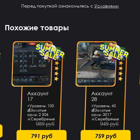
Губайт Мухамедьянов
12 часов назад
Перед покупкой ознакомьтесь с
Условиями
Ребят я скинул 300 рублей, но перед этим забыл
зарегестрироваться, что делать?
Али Ханский
11 часов назад
Похожие товары
Круто
Азиз Шарипов
10 часов назад
Это правда
Данил Сало
9 часов назад
Норм
Nikita Kuvshinov
8 часов назад
NK
Норм сайт
Аккаунт
Аккаунт
17
28
LP彡F A G E N
7 часов назад
⚡Уровень: 100
⚡Уровень: 40
Очень круто, купил акк, все работает
💰Золотые
💰Золотые
орлы: 2 506
орлы: 3017
⚔Серебряные
⚔Серебряные
Аким Братов
7 часов назад
989 руб
949 руб
львы: 2 747 521
львы: 1 153 950
Привет
791 руб
759 руб