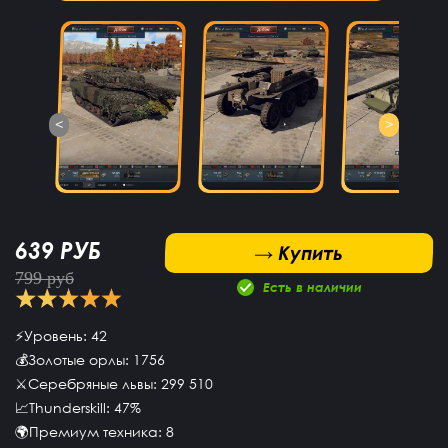
<
>
639 РУБ
 Купить
→ Купить
799 руб
Есть в наличии
⚡Уровень: 42
💰Золотые орлы: 1756
⚔Серебряные львы: 299 510
📈Thunderskill: 47%
🌍Премиум техника: 8