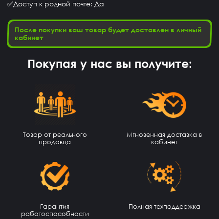
✅Доступ к родной почте: Да
После покупки ваш товар будет доставлен в личный
кабинет
Покупая у нас вы получите:
Артём Шальнев
14 часов назад
Товар от реального
Мгновенная доставка в
спасибо
продавца
кабинет
Holhorsbla
13 часов назад
Хороший сайт, все пришло на почту, не обманули
Эмиль Спарта
12 часов назад
Зарегистрирюся и всё
Гарантия
Полная техподдержка
работоспособности