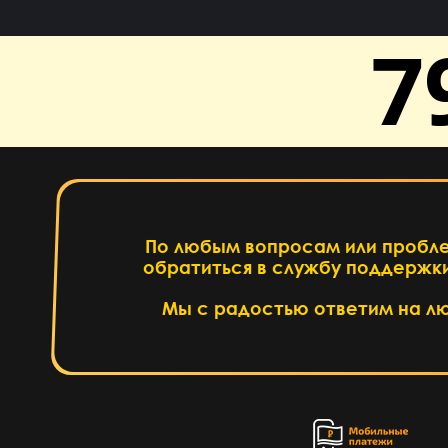
7
По любым вопросам или пробл
обратиться в службу поддержки
Написать
Мы с радостью ответим на л