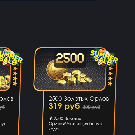
рлов
2500 Золотых Орлов
319 руб
уб
399 руб
💰 2500 Золотых
нус-
Орлов✔️Активация бонус-
кода