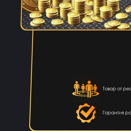
Vladislav Vporyade
14 ча
С
Timofei Fivtitwo
13 ча
нор
somftdcrew
12 ча
Сайт прост
Товар от р
Диана Щербетова
11 ча
Гарантия р