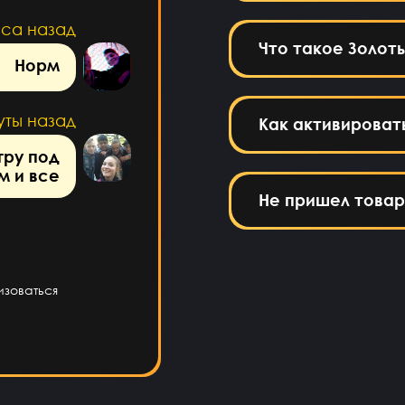
аса назад
Что такое Золот
Норм
уты назад
Как активироват
гру под
м и все
Не пришел товар
изоваться