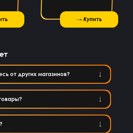
ить
→ Купить
→ Купить
ет
есь от других магазинов?
товары?
?