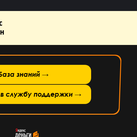
с
н
База знаний →
 в службу поддержки →