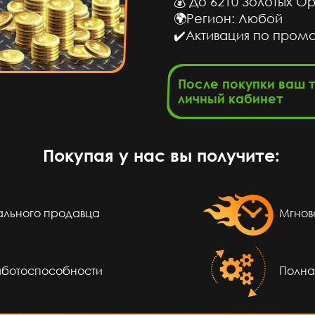
💰 До 6210 Золотых О
🌍Регион: Любой
сов назад
✔️Активация по пром
айт топ
После покупки ваш 
личный кабинет
сов назад
м сайт
Покупая у нас вы получите:
сов назад
о супер
еального продавца
Мгнов
сов назад
аботоспособности
Полна
Класс