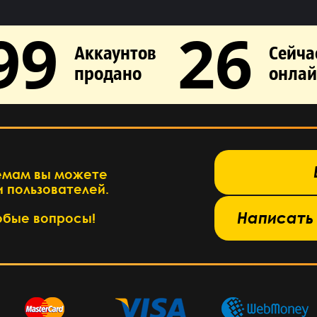
99
26
Аккаунтов
Сейча
продано
онлай
База знаний →
емам вы можете
 пользователей.
 в службу поддержки →
Написать
юбые вопросы!