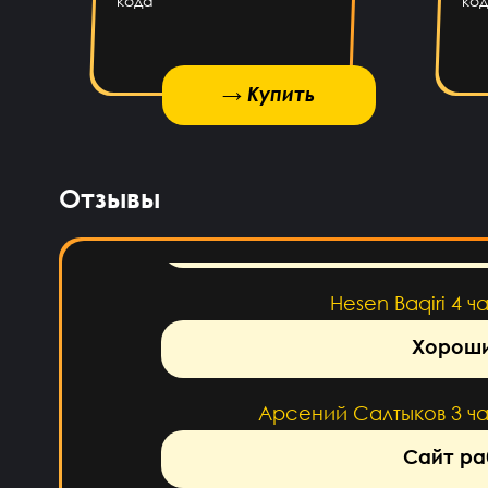
кода
ко
напишу ещё раз обман, 
Daniel Abazov
5 ча
→ Купить
→ Купить
→ Купить
Алексей Санкин
5 ча
Отзывы
нор
Hesen Baqiri
4 ч
Хороши
Арсений Салтыков
3 ч
Сайт ра