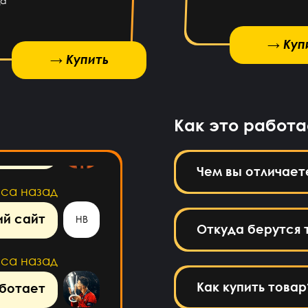
да
или нет
→ Купить
→ Куп
сов назад
→ Купить
куплю
DA
сов назад
Как это работа
м сайт
Чем вы отличает
аса назад
й сайт
HB
Откуда берутся 
аса назад
Как купить товар
ботает