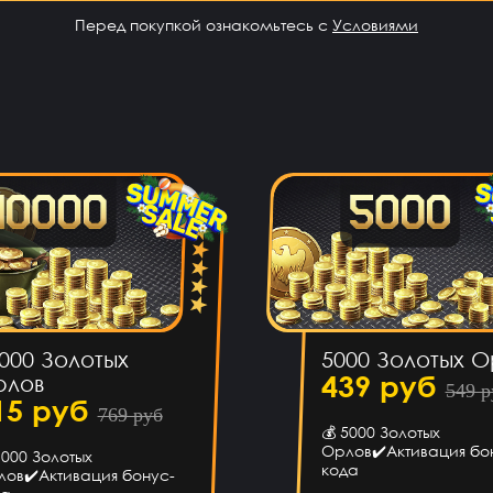
сов назад
Перед покупкой ознакомьтесь с
Условиями
 воще!)
сов назад
на ps4?
сов назад
 почту?
сов назад
000 Золотых
5000 Золотых О
ишел)))
439 руб
рлов
549 р
15 руб
769 руб
💰 5000 Золотых
сов назад
Орлов✔️Активация бо
1000 Золотых
кода
ов✔️Активация бонус-
каунт и
ГК