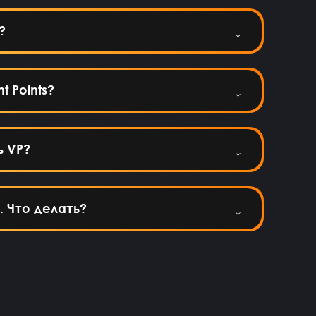
?
t Points?
ь VP?
. Что делать?