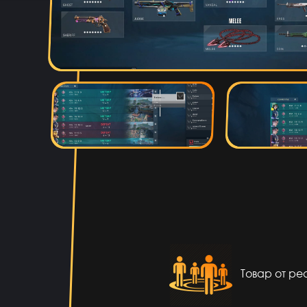
Fese
14 ча
Магаз топовый не
Артём Грошев
12 ча
Я не бо
Даниил Кыров
12 ча
Думаю,это правда что дают
низки
Товар от р
Оятилло Хаитов
11 ча