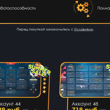
 по фри
ходит😈
аботоспособности
Полна
сов назад
т топ!!!
Перед покупкой ознакомьтесь с
Условиями
сов назад
 теперь
а не на
ом лол
сов назад
крута
сов назад
каунт 44
Аккаунт 48
99 руб
719 руб