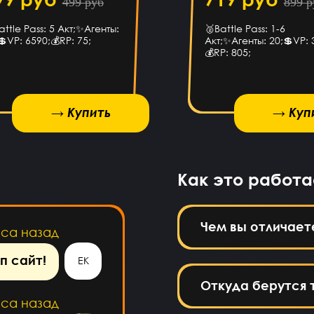
499 руб
899 р
 ТО ЭТО
НЕ БОТ
attle Pass: 5 Акт;✨Агенты:
🥈Battle Pass: 1-6
💲VP: 6590;💰RP: 75;
Акт;✨Агенты: 20;💲VP: 
💰RP: 805;
сов назад
TOP
→ Купить
→ Купить
→ Куп
аса назад
вильный
Как это работа
аплатил
делать?
Чем вы отличает
аса назад
п сайт!
ЕК
Откуда берутся 
аса назад