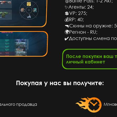
🥈Battle Pass: 1-2 Акт;
✨Агенты: 24;
Годно
💲VP: 275;
💰RP: 40;
сов назад
🔫Скины на оружие: 5
🌍Регион - RU;
 кинули
✔️Доступны смена поч
сов назад
После покупки ваш 
т 12345
личный кабинет
сов назад
Покупая у нас вы получите:
 акк по
м ценам
еального продавца
Мгнов
сов назад