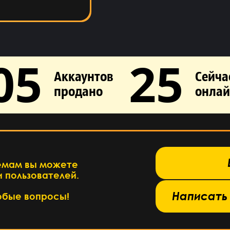
05
25
Аккаунтов
Сейча
продано
онлай
База знаний →
емам вы можете
 пользователей.
 в службу поддержки →
Написать
юбые вопросы!