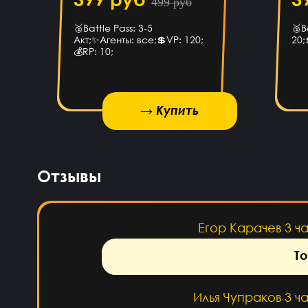
499 руб
привет ЕСЛИ МЫ ВИДЕТЕ МЕНЯ
🥈Battle Pass: 3-5
🥈B
Акт;✨Агенты: все;💲VP: 120;
20;
💰RP: 10;
Pizdavam
6 ча
→ Купить
→ Купить
→ Купить
Альбина Хамадишина
4 ч
Помогите пж я ввёл не пра
Отзывы
эмаил но за аккаунт уже з
подскажите что 
Егор Карачев
3 ч
То
Илья Чупраков
3 ч