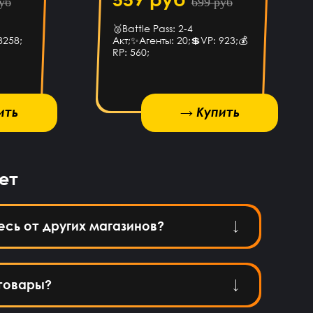
уб
699 руб
🥈Battle Pass: 2-4
3258;
Акт;✨Агенты: 20;💲VP: 923;💰
RP: 560;
ить
→ Купить
→ Купить
ет
есь от других магазинов?
товары?