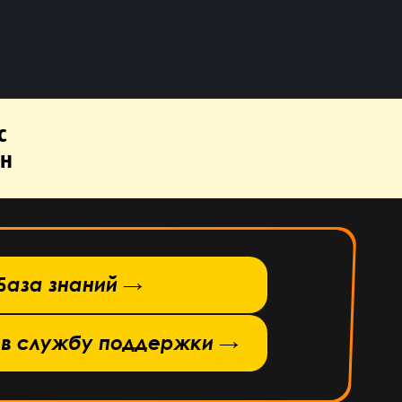
с
н
База знаний →
 в службу поддержки →