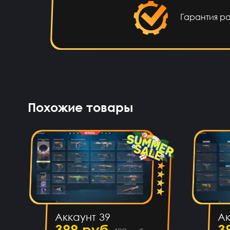
Точно прям уверен уже 4 акк
фаер всё при
Гарантия р
potkukocta
9 ча
Сай
Макс Коробков
8 ча
Похожие товары
Топчик. Акк пришел
рублуюсь на нормальном 
дешманск
Антон Трофимов
8 ча
Аккаунт 39
Лёша Бикметов
7 ча
Ак
399 руб
3