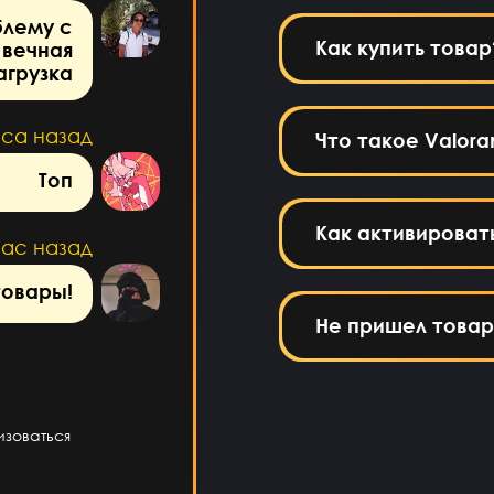
блему с
Как купить товар
 вечная
агрузка
аса назад
Что такое Valoran
Топ
Как активироват
час назад
товары!
Не пришел товар
изоваться