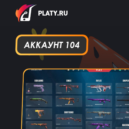
PLATY.RU
АККАУНТ 104
hits250908
15 ча