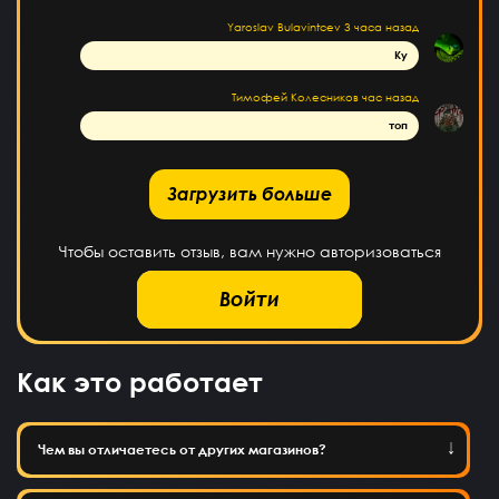
Yaroslav Bulavintcev
3 часа назад
Ку
Тимофей Колесников
час назад
топ
рузить больше
Загрузить больше
Чтобы оставить отзыв, вам нужно авторизоваться
Войти
Как это работает
Чем вы отличаетесь от других магазинов?