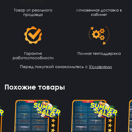
Губайт Мухамедьянов
15 часов назад
Товар от реального
Мгновенная доставка в
Ребят я скинул 300 рублей, но перед этим забыл
продавца
кабинет
зарегестрироваться, что делать?
Али Ханский
14 часов назад
Круто
Азиз Шарипов
13 часов назад
Гарантия
Полная техподдержка
Это правда
работоспособности
Данил Сало
12 часов назад
Перед покупкой ознакомьтесь с
Условиями
Норм
Nikita Kuvshinov
11 часов назад
Похожие товары
NK
Норм сайт
LP彡F A G E N
10 часов назад
Очень круто, купил акк, все работает
Аким Братов
9 часов назад
Привет