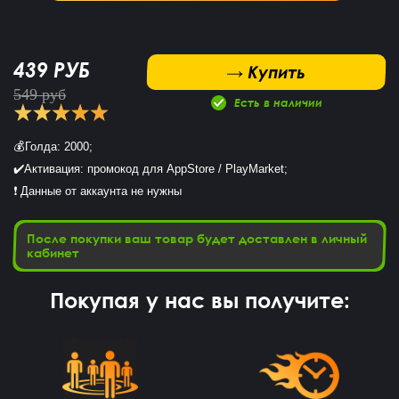
439 РУБ
 Купить
→ Купить
549 руб
Есть в наличии
💰Голда: 2000;
✔️Активация: промокод для AppStore / PlayMarket;
❗ Данные от аккаунта не нужны
После покупки ваш товар будет доставлен в личный
кабинет
Покупая у нас вы получите:
Эмиль Спарта
15 часов назад
Зарегистрирюся и всё