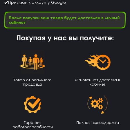
✔️Привязан к аккаунту Google
После покупки ваш товар будет доставлен в личный
кабинет
Покупая у нас вы получите:
Товар от реального
Мгновенная доставка в
продавца
кабинет
Эльжан Якутов
14 часов назад
Помогите пожалуйста, как войти в аккаунт????
seruipol
13 часов назад
что за промо коды ?
Гарантия
Полная техподдержка
работоспособности