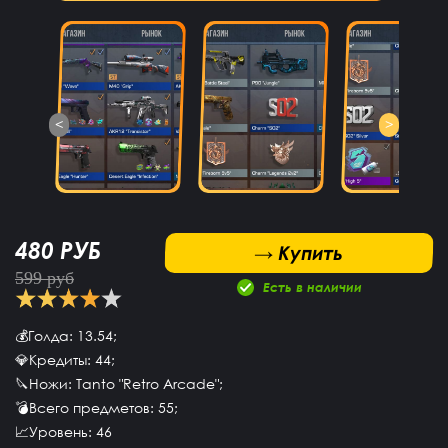
<
>
480 РУБ
 Купить
→ Купить
599 руб
Есть в наличии
💰Голда: 13.54;
💎Кредиты: 44;
🔪Ножи: Tanto "Retro Arcade";
💣Всего предметов: 55;
📈Уровень: 46