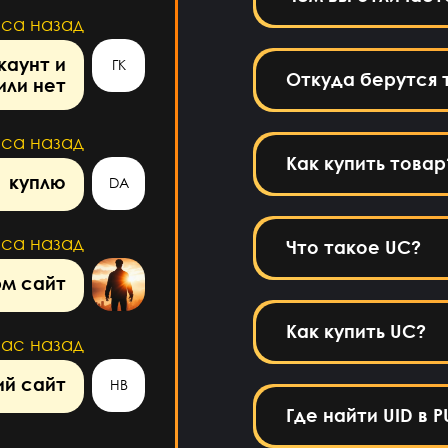
аса назад
каунт и
ГК
Откуда берутся 
или нет
аса назад
Как купить товар
куплю
DA
аса назад
Что такое UC?
м сайт
Как купить UC?
час назад
й сайт
HB
Где найти UID в 