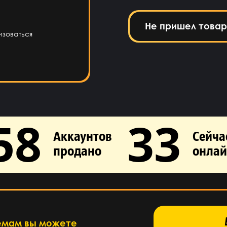
Не пришел товар
изоваться
58
33
Аккаунтов
Сейча
продано
онлай
База знаний →
емам вы можете