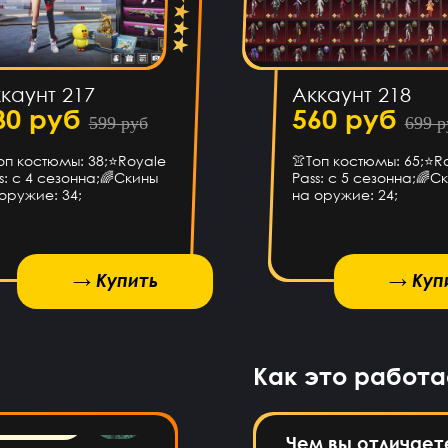
Класс
сов назад
каунт 217
Аккаунт 218
 воще!)
80 руб
560 руб
599 руб
699 р
оп костюмы: 38;⭐️Royale
👚Топ костюмы: 65;⭐️R
сов назад
s: с 4 сезонна;🌈Скины
Pass: с 5 сезонна;🌈С
оружие: 34;
на оружие: 24;
на ps4?
аса назад
→ Купить
→ Купить
→ Куп
 почту?
аса назад
Как это работа
ишел)))
Чем вы отличает