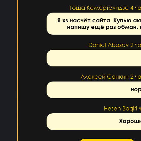
Гоша Кемертелидзе
4 ч
Я хз насчёт сайта. Куплю ак
напишу ещё раз обман, 
Daniel Abazov
2 ч
Алексей Санкин
2 ч
нор
Hesen Baqiri
Хороши