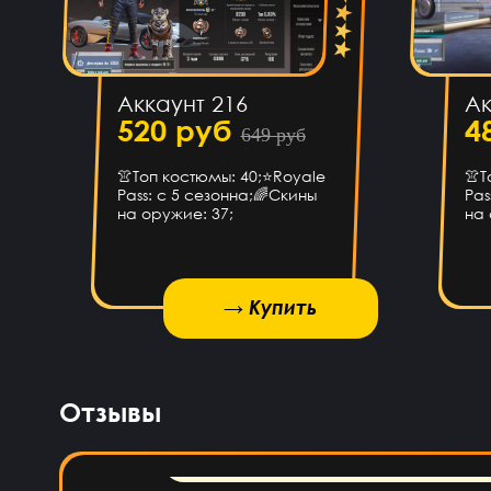
Egopkabossuk Dscraft
7 ча
Аккаунт 216
Ак
Топ4ik
520 руб
4
649 руб
👚Топ костюмы: 40;⭐️Royale
👚Т
Ilya
6 ча
Pass: с 5 сезонна;🌈Скины
Pas
на оружие: 37;
на 
Подходит 
Иван Горобинский
4 ч
→ Купить
→ Купить
→ Купить
Куда пришел? На
Айнур Кулиева
4 ч
Отзывы
Акк пр