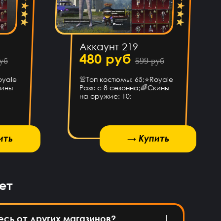
Аккаунт 219
480 руб
уб
599 руб
oyale
👚Топ костюмы: 65;⭐️Royale
кины
Pass: с 8 сезонна;🌈Скины
на оружие: 10;
ить
→ Купить
→ Купить
ет
есь от других магазинов?