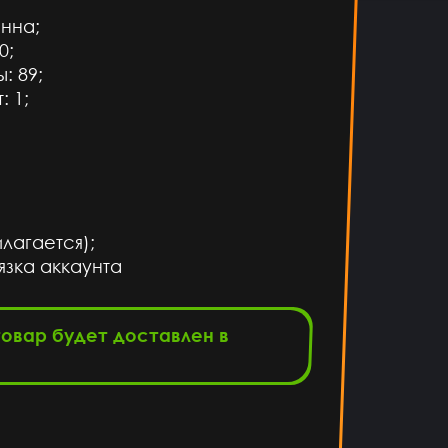
онна;
0;
: 89;
: 1;
илагается);
язка аккаунта
товар будет доставлен в