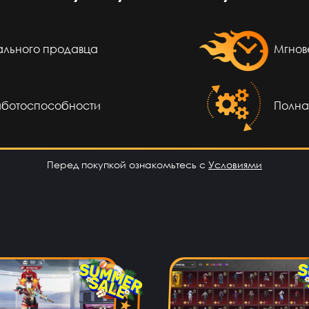
сов назад
обман👌
еального продавца
Мгнов
сов назад
айт топ
аботоспособности
Полна
сов назад
Перед покупкой ознакомьтесь с
Условиями
м сайт
сов назад
о супер
сов назад