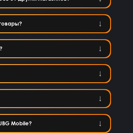
товары?
?
PUBG Mobile?