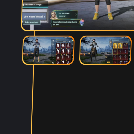
Артем Парков
15 ча
Рома Кузнецов
14 ча
тут точно не кидают я п
Абукар Хамхоев
13 ча