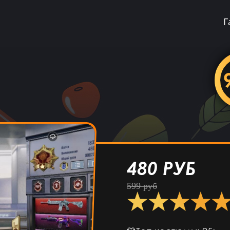
Г
480 РУБ
→ Купить
599 руб