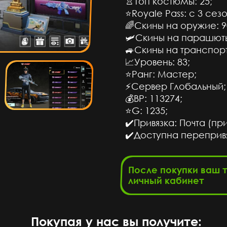
👚Топ костюмы: 25;
⭐️Royale Pass: с 3 сез
🌈Скины на оружие: 9
🛩Скины на парашюты
🚙Скины на транспорт
📈Уровень: 83;
⭐️Ранг: Мастер;
сов назад
⚡Сервер Глобальный;
💰BP: 113274;
ПРИВЕТ
⭐️G: 1235;
✔️Привязка: Почта (пр
сов назад
✔️Доступна переприв
роверил
После покупки ваш 
личный кабинет
сов назад
Top
Покупая у нас вы получите: