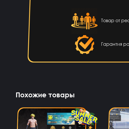
Игорь Богданович
12 ча
Збс, не 
Товар от р
Vladislav Vporyade
11 ча
С
Гарантия р
Timofei Fivtitwo
9 ча
нор
somftdcrew
8 ча
Похожие товары
Сайт прост
Диана Щербетова
8 ча