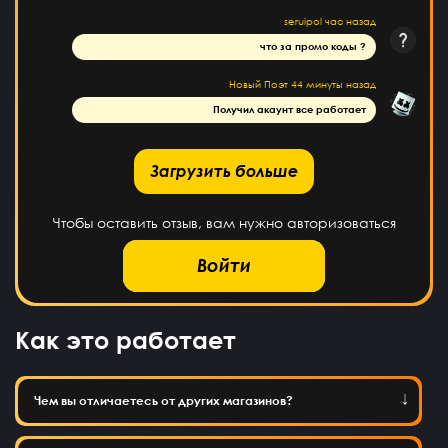
seruipol
час назад
что за промо коды ?
Новый Поэт
44 минуты назад
Получил акаунт все работает
рузить больше
Загрузить больше
Чтобы оставить отзыв, вам нужно авторизоваться
Войти
Как это работает
Чем вы отличаетесь от других магазинов?