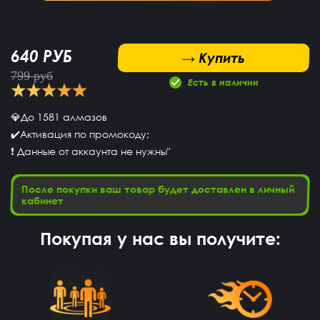
640 РУБ
 Купить
→ Купить
799 руб
Есть в наличии
💎До 1581 алмазов
✔️Активация по промокоду;
❗ Данные от аккаунта не нужны"
После покупки ваш товар будет доставлен в личный
кабинет
Покупая у нас вы получите: