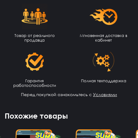
Nikita Kuvshinov
15 часов назад
Товар от реального
Мгновенная доставка в
NK
продавца
кабинет
Норм сайт
LP彡F A G E N
13 часов назад
Очень круто, купил акк, все работает
Аким Братов
13 часов назад
Гарантия
Полная техподдержка
Привет
работоспособности
Артём Шаронин
11 часов назад
Перед покупкой ознакомьтесь с
Условиями
Топ ака я куплю тока через 3 дня
Дмитрий Сычёв
11 часов назад
Похожие товары
Все очень хорошо я играю на новом аккаунте и все
данные пришли очень быстро
Aden Tynchbekov
9 часов назад