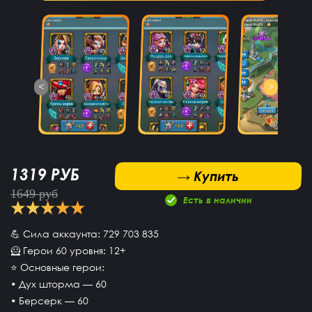
<
>
1319 РУБ
 Купить
→ Купить
1649 руб
Есть в наличии
💪 Сила аккаунта: 729 703 835
🦸 Герои 60 уровня: 12+
⭐ Основные герои:
• Дух шторма — 60
• Берсерк — 60