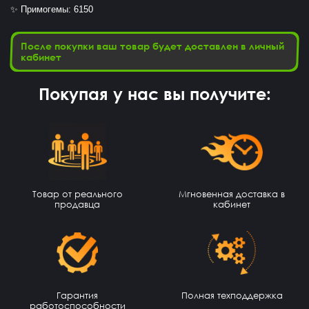
✨ Примогемы: 6150
После покупки ваш товар будет доставлен в личный
кабинет
Покупая у нас вы получите:
Игорь Богданович
15 часов назад
Товар от реального
Мгновенная доставка в
Збс, не обман👌
продавца
кабинет
Vladislav Vporyade
14 часов назад
Сайт топ
Timofei Fivtitwo
13 часов назад
норм сайт
Гарантия
Полная техподдержка
работоспособности