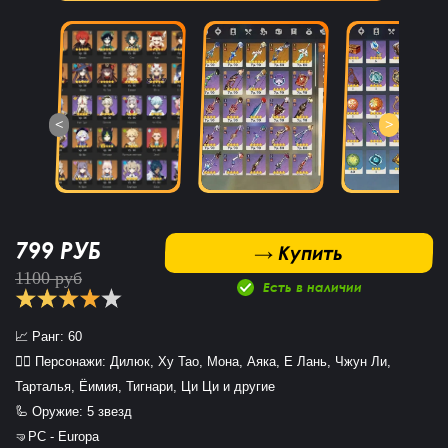
<
>
799 РУБ
 Купить
→ Купить
1100 руб
Есть в наличии
📈 Ранг: 60
🧍‍♀️ Персонажи: Дилюк, Ху Тао, Мона, Аяка, Е Лань, Чжун Ли,
Тарталья, Ёимия, Тигнари, Ци Ци и другие
🦾 Оружие: 5 звезд
🤜PC - Europa