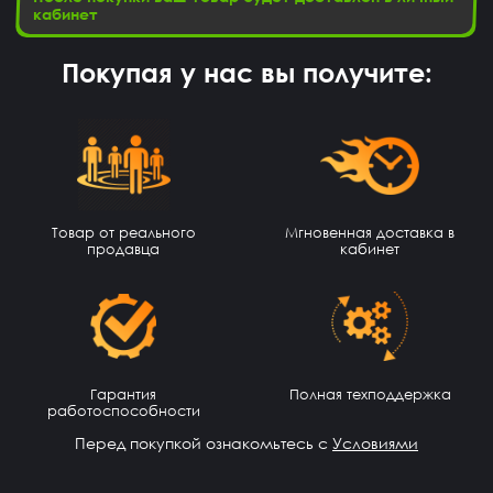
кабинет
Покупая у нас вы получите:
Юрий Маслов
14 часов назад
Товар от реального
Мгновенная доставка в
Михаил Федоров заходи в игру под этим логином и
продавца
кабинет
паролем и все
akimgotovsev2019
13 часов назад
здарова
Джон
12 часов назад
Гарантия
Полная техподдержка
Аккаунт пришёл
работоспособности
Тебе какая разница осёл
12 часов назад
Перед покупкой ознакомьтесь с
Условиями
ребят сайт не обман