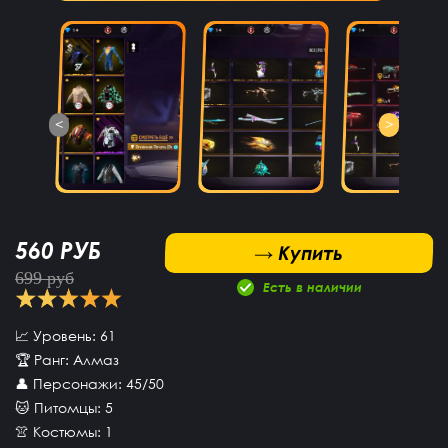
<
>
560 РУБ
 Купить
→ Купить
699 руб
Есть в наличии
📈 Уровень: 61
🏆 Ранг: Алмаз
👤 Персонажи: 45/50
🐱 Питомцы: 5
👚 Костюмы: 1