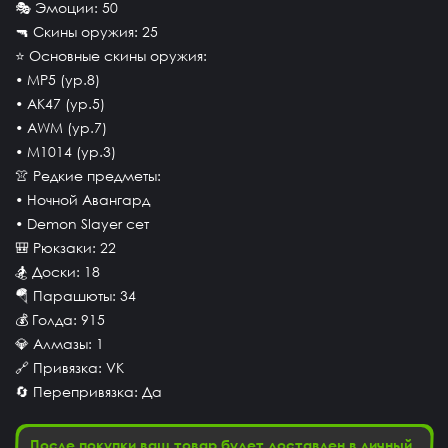
🎭 Эмоции: 50
🔫 Скины оружия: 25
⭐ Основные скины оружия:
• MP5 (ур.8)
• AK47 (ур.5)
• AWM (ур.7)
• M1014 (ур.3)
👚 Редкие предметы:
• Ночной Авангард
• Demon Slayer сет
🎒 Рюкзаки: 22
🏂 Доски: 18
🪂 Парашюты: 34
💰 Голда: 915
💎 Алмазы: 1
🔗 Привязка: VK
🔄 Перепривязка: Да
После покупки ваш товар будет доставлен в личный