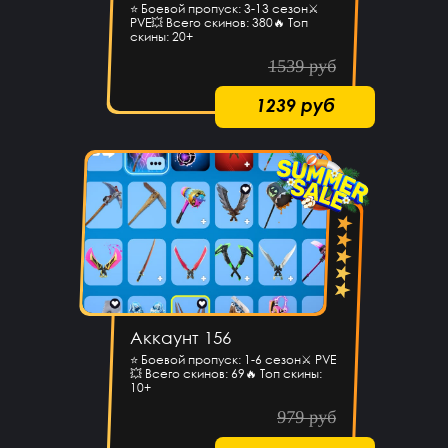
⭐️ Боевой пропуск: 3-13 сезон⚔️
PVE💥 Всего скинов: 380🔥 Топ
скины: 20+
1539 руб
1239 руб
Владислав Прохоров
14 часов назад
не реально нормальный сайт. купил акк за 300 руб,
пришло логин и пароль, поменял пароль, в акк зашел.
инвентарь прям как на скрине. супер магазин
Макс Шепард
14 часов назад
Не обман
kotn37669
13 часов назад
Здравствуйте
Аккаунт 156
Иван Малиновский
12 часов назад
⭐️ Боевой пропуск: 1-6 сезон⚔️ PVE
💥 Всего скинов: 69🔥 Топ скины:
Короче сайт збс
10+
Андрей
10 часов назад
979 руб
Найс