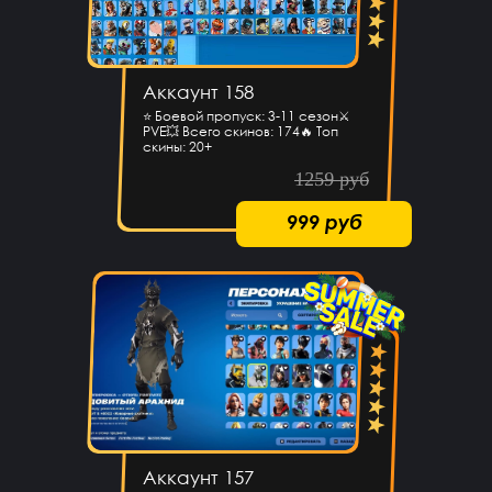
Аккаунт 158
⭐️ Боевой пропуск: 3-11 сезон⚔️
PVE💥 Всего скинов: 174🔥 Топ
скины: 20+
1259 руб
999 руб
Аккаунт 157