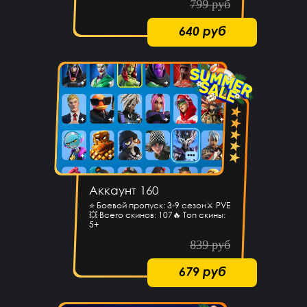
799 руб
640 руб
Аккаунт 160
⭐️ Боевой пропуск: 3-9 сезон⚔️ PVE
💥 Всего скинов: 107🔥 Топ скины:
5+
839 руб
679 руб