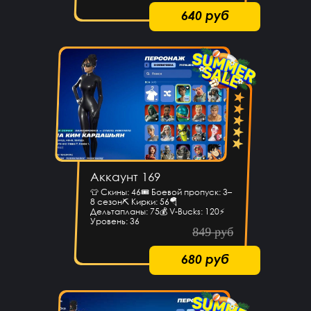
640 руб
Аккаунт 169
👕 Скины: 46🎟 Боевой пропуск: 3–
8 сезон⛏ Кирки: 56🪂
Дельтапланы: 75💰 V-Bucks: 120⚡
Уровень: 36
849 руб
680 руб