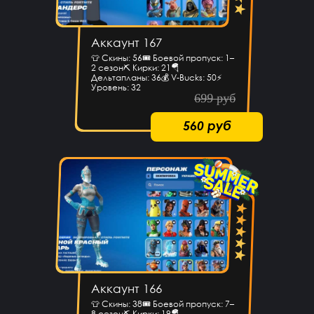
Аккаунт 167
👕 Скины: 56🎟 Боевой пропуск: 1–
2 сезон⛏ Кирки: 21🪂
Дельтапланы: 36💰 V-Bucks: 50⚡
Уровень: 32
699 руб
560 руб
Аккаунт 166
👕 Скины: 38🎟 Боевой пропуск: 7–
8 сезон⛏ Кирки: 19🪂