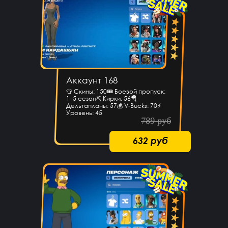
Аккаунт 168
👕 Скины: 150🎟 Боевой пропуск:
1–5 сезон⛏ Кирки: 56🪂
Дельтапланы: 57💰 V-Bucks: 70⚡
Уровень: 45
789 руб
632 руб