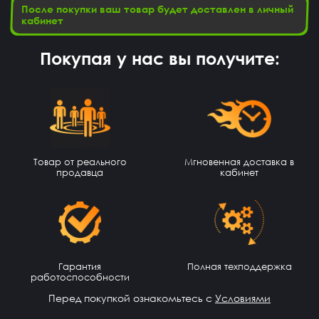
После покупки ваш товар будет доставлен в личный
кабинет
Покупая у нас вы получите:
Степан Измайлов
14 часов назад
👍
Илья Хакерович
13 часов назад
ТОП АК ПОЛУЧИЛ)))
Товар от реального
Мгновенная доставка в
продавца
кабинет
AlexGAMER00
12 часов назад
На емаил
Михантер Шут
12 часов назад
На почту
Гарантия
Полная техподдержка
Волчонок Волков
12 часов назад
работоспособности
Куда аккаунт приходит
Перед покупкой ознакомьтесь с
Условиями
Павел Лавренчук
11 часов назад