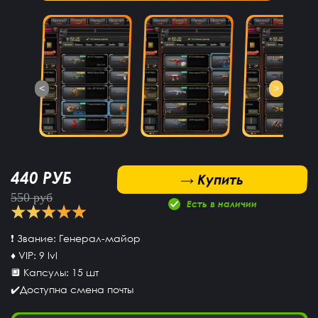
<
>
440 РУБ
 Купить
→ Купить
550 руб
Есть в наличии
❗ Звание: Генерал-майор
♦ VIP: 9 lvl
🔲 Капсулы: 15 шт
✔️Доступна смена почты