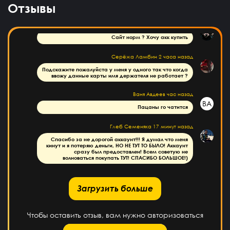
Отзывы
на почту придти должно
Дима Кудрявцев
3 часа назад
Сайт норм ? Хочу акк купить
Серёжа Ламбин
2 часа назад
Подскажите пожалуйста у меня у одного так что когда
ввожу данные карты имя держателя не работает ?
Ваня Авдеев
час назад
ВА
Пацаны го чатится
Глеб Семеняка
17 минут назад
Спасибо за не дорогой аккаунт!!! Я думал что меня
кинут и я потеряю деньги, НО НЕ ТУТ ТО БЫЛО! Аккаунт
сразу был предоставлен! Всем советую не
волноваться покупать ТУТ! СПАСИБО БОЛЬШОЕ!)
рузить больше
Загрузить больше
Чтобы оставить отзыв, вам нужно авторизоваться