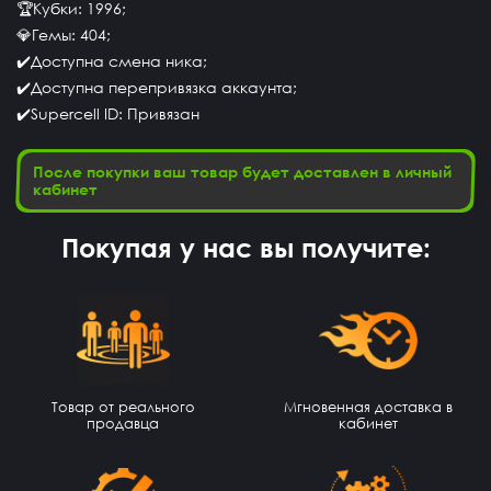
🏆Кубки: 1996;
💎Гемы: 404;
✔️Доступна смена ника;
✔️Доступна перепривязка аккаунта;
✔️Supercell ID: Привязан
После покупки ваш товар будет доставлен в личный
кабинет
Покупая у нас вы получите:
Константин Тучин
15 часов назад
Классное приложение но нет дешовых аккав я не знаю
как заработать
Товар от реального
Мгновенная доставка в
Даниил Шафиев
14 часов назад
продавца
кабинет
сайт не обманывает
Нурмухаммед Муканов
13 часов назад