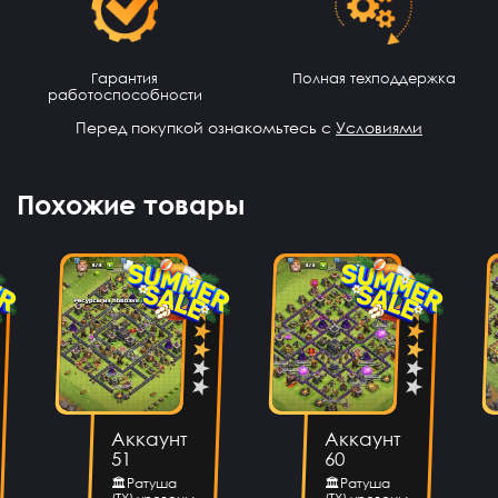
Промок од на гемы получил!!! Буду покупать еще
Степан Измайлов
12 часов назад
Гарантия
Полная техподдержка
👍
работоспособности
Перед покупкой ознакомьтесь с
Условиями
Илья Хакерович
11 часов назад
ТОП АК ПОЛУЧИЛ)))
Похожие товары
AlexGAMER00
9 часов назад
На емаил
Михантер Шут
9 часов назад
На почту
Волчонок Волков
9 часов назад
Куда аккаунт приходит
Павел Лавренчук
8 часов назад
Аккаунт
Аккаунт
Все быстро и понятно! Всем рекомендую!
51
60
dragon
7 часов назад
🏛Ратуша
🏛Ратуша