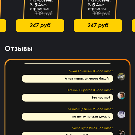
(ТХ) уровень:
(ТХ) уровень:
Завтра закину 1000 будем проверку делать
9; 🏠Дом
9; 🏠Дом
строителя
строителя
309 руб
309 руб
уровень: 5;
уровень: 5;
Ilias Amandyq
7 часов назад
📈Уровень:
📈Уровень:
107; 👷🏻
78; 👷🏻
крутой сайт
247 руб
247 руб
Строителей:
Строителей:
4/6
4/6
Илья Лобазов
6 часов назад
Пацаны рил не обманывают
Отзывы
Данил Петров
5 часов назад
ДП
Все дошло спасибо
Дима Ганюшин
3 часа назад
А как купить ак через билайн
Евгений Пирогов
3 часа назад
Это честно?
Денис Щетинин
2 часа назад
на почту придти должно
Дима Кудрявцев
час назад