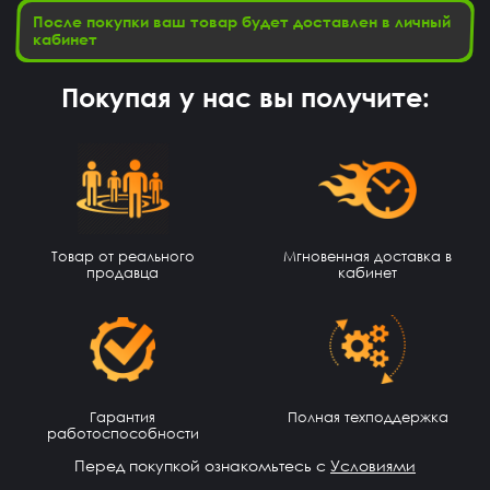
После покупки ваш товар будет доставлен в личный
кабинет
Покупая у нас вы получите:
Товар от реального
Мгновенная доставка в
продавца
кабинет
Данил Алашов
14 часов назад
топппппп!
Хомяк
13 часов назад
Привет
Гарантия
Полная техподдержка
работоспособности
Александр Гылин
12 часов назад
Перед покупкой ознакомьтесь с
Условиями
Купил