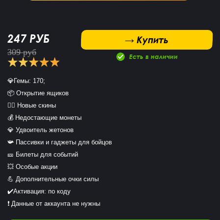
247 РУБ
 Купить
→ Купить
309 руб
Есть в наличии
💎Гемы: 170;
📦 Открытие ящиков

🧝‍♀ Новые скины

💰 Недостающие монеты

💎 Удвоитель жетонов

📯 Пассивки и гаджеты для бойцов

🎫 Билеты для событий

💥 Особые акции

💪 Дополнительные очки силы
✔️Активация: по коду
❗️ Данные от аккаунта не нужны